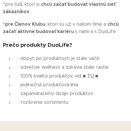
chcú začať budovať vlastnú sieť
*pre ľudí, ktorí si
zákazníkov
pre Členov Klubu
chcú
*
, ktorí sú už v našom tíme a
začať aktívne budovať kariéru
s nami a s DuoLife
Prečo produkty DuoLife?
dopyt po produktoch je stále väčší
odvetvie wellness a zdravia stále rastie
100% kvalita produktov, viď
►TU◄
jedinečná produktová línia
zapamätateľný dizajn produktov
rozšírenie sortimentu