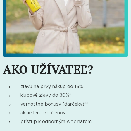
AKO UŽÍVATEĽ?
zľavu na prvý nákup do 15%
klubové zľavy do 30%*
vernostné bonusy (darčeky)**
akcie len pre členov
prístup k odborným webinárom