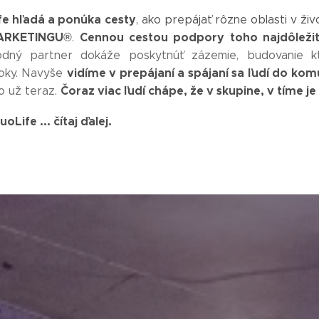
fe hľadá a ponúka cesty
, ako prepájať rôzne oblasti v živo
ARKETINGU
®
Cennou cestou podpory toho najdôležit
.
hodný partner dokáže poskytnúť zázemie, budovanie 
vidíme v prepájaní a spájaní sa ľudí do ko
roky. Navyše
Čoraz viac ľudí chápe, že v skupine, v tíme je 
to už teraz.
Life ... čítaj ďalej.