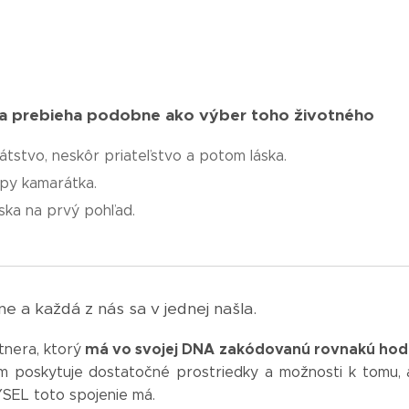
a prebieha podobne ako výber toho životného
😊
átstvo, neskôr priateľstvo a potom láska.
py kamarátka.
ska na prvý pohľad.
e a každá z nás sa v jednej našla.
má vo svojej DNA zakódovanú rovnakú hodn
tnera, ktorý
poskytuje dostatočné prostriedky a možnosti k tomu, a
SEL toto spojenie má.