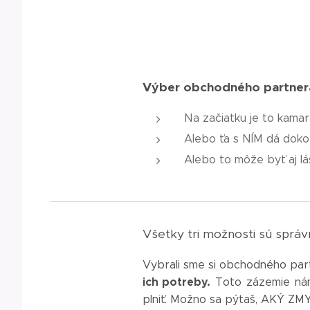
Výber obchodného partner
Na začiatku je to kamar
Alebo ťa s NÍM dá doko
Alebo to môže byť aj lá
Všetky tri možnosti sú správn
Vybrali sme si obchodného par
ich potreby.
Toto zázemie nám 
plniť. Možno sa pýtaš, AKÝ ZMY