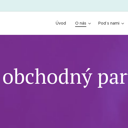
Úvod
O nás
Poď s nami
 obchodný par