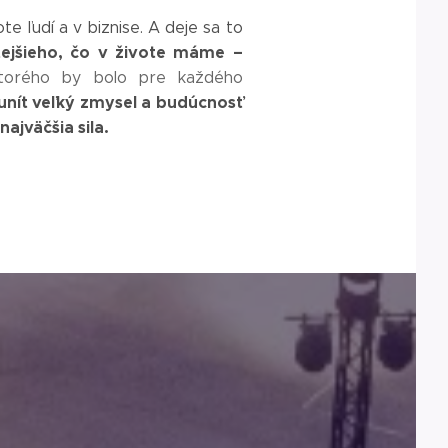
te ľudí a v biznise. A deje sa to
ejšieho, čo v živote máme –
ktorého by bolo pre každého
munít veľký zmysel a budúcnosť
najväčšia sila.