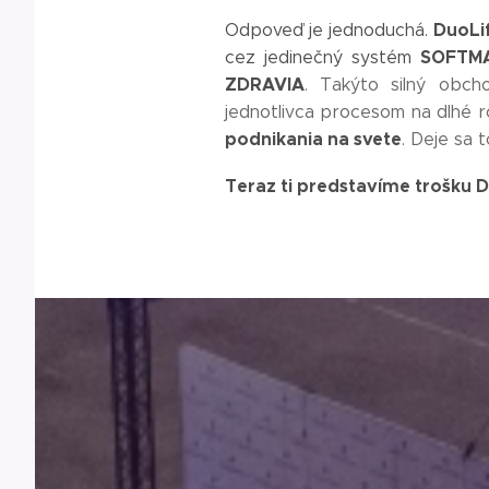
DuoLi
Odpoveď je jednoduchá.
SOFTM
cez jedinečný systém
ZDRAVIA
. Takýto silný obc
jednotlivca procesom na dlhé 
podnikania na svete
. Deje sa 
Teraz ti predstavíme trošku Duo