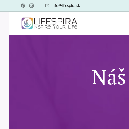
info@lifespira.sk
Náš