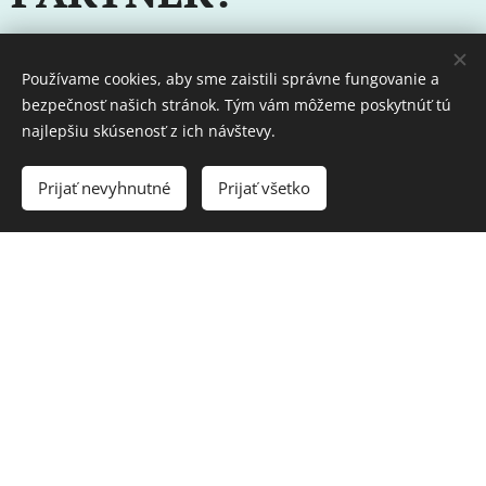
zľavu na prvý nákup do 15%
Používame cookies, aby sme zaistili správne fungovanie a
klubové zľavy do 30%*
bezpečnosť našich stránok. Tým vám môžeme poskytnúť tú
vernostné bonusy (darčeky)**
najlepšiu skúsenosť z ich návštevy.
akcie len pre členov
prístup k odborným webinárom
Prijať nevyhnutné
Prijať všetko
Navyše:
produkty zadarmo
provízia za predaj
provízia za odporúčanie