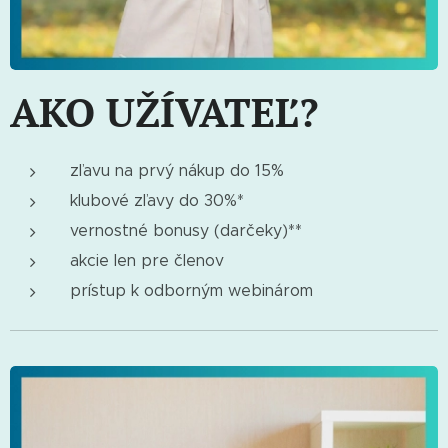
AKO UŽÍVATEĽ?
zľavu na prvý nákup do 15%
klubové zľavy do 30%*
vernostné bonusy (darčeky)**
akcie len pre členov
prístup k odborným webinárom