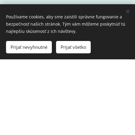
Kontaktujte nás:
Používame cookies, aby sme zaistili správne fungovanie a
bezpečnosť našich stránok. Tým vám môžeme poskytnúť tú
najlepšiu skúsenosť z ich návštevy.
Meno
Prijať nevyhnutné
Prijať všetko
E-mail
Správa