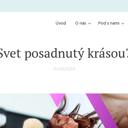
Úvod
O nás
Poď s nami
Svet posadnutý krásou
10.03.2024