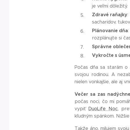
je veľmi dôležitý.
Zdravé raňajky
:
sacharidov, tukov
Plánovanie dňa
rozplánujte si ča
Správne obleče
Vykročte s ús
Počas dňa sa starám o 
svojou rodinou. A neza
nielen vonkajšie, ale aj v
Večer sa zas nadýchn
počas noci, čo mi pomáha
vypiť
DuoLife Noc
, pr
kľudným spánkom. Nižšie 
Takže áno, milujem svoju