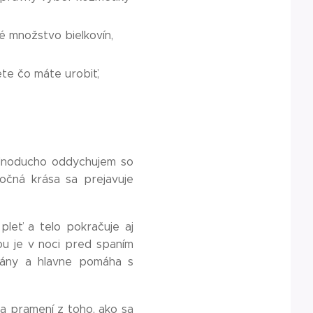
é množstvo bielkovín,
ete čo máte urobiť,
ednoducho oddychujem so
očná krása sa prejavuje
pleť a telo pokračuje aj
nou je v noci pred spaním
rgány a hlavne pomáha s
.
sa pramení z toho, ako sa