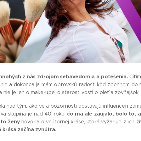
e mnohých z nás zdrojom sebavedomia a potešenia.
Cíti
čenie a dokonca ja mám obrovskú radosť, keď zbehnem do 
 nie je len o make-upe, o starostlivosti o pleť a zovňajšok.
a nad tým, ako veľa pozornosti dostávajú influenceri zame
čo ma ale zaujalo, bolo to, 
rvá skupina je nad 40 roko,
eto ženy
hovoria o vnútornej kráse, ktorá vyžaruje z ich ž
 krása začína zvnútra.