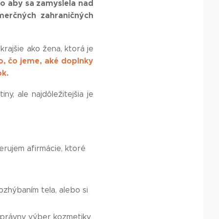
ho aby sa zamyslela nad
omerčných zahraničných
krajšie ako žena, ktorá je
to, čo jeme, aké doplnky
ok.
ny, ale najdôležitejšia je
rujem afirmácie, ktoré
ozhýbaním tela, alebo si
 správny výber kozmetiky