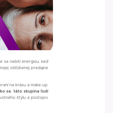
me sa nabití energiou, keď
mojej obľúbenej predajne
raní na krásu a make-up.
ako sa táto skupina ľudí
ivotného štýlu a postojov.