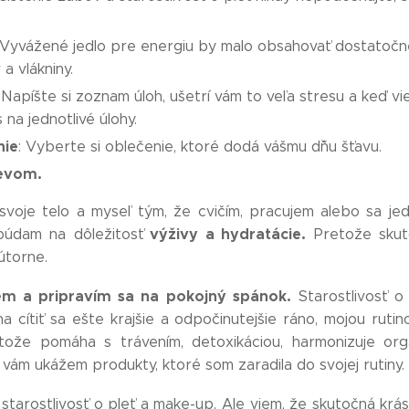
 Vyvážené jedlo pre energiu by malo obsahovať dostatočn
 a vlákniny.
: Napíšte si zoznam úloh, ušetrí vám to veľa stresu a keď vi
s na jednotlivé úlohy.
nie
: Vyberte si oblečenie, ktoré dodá vášmu dˇňu šťavu.
mevom.
svoje telo a myseľ tým, že cvičím, pracujem alebo sa j
výživy a hydratácie.
búdam na dôležitosť
Pretože skut
nútorne.
em a pripravím sa na pokojný spánok.
Starostlivosť o 
 cítiť sa ešte krajšie a odpočinutejšie ráno, mojou ruti
etože pomáha s trávením, detoxikáciou, harmonizuje o
vám ukážem produkty, ktoré som zaradila do svojej rutiny
 starostlivosť o pleť a make-up. Ale viem, že skutočná krá