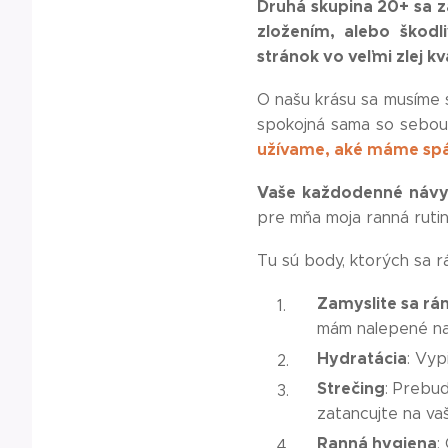
Druhá skupina 20+ sa z
zložením, alebo škodl
stránok vo veľmi zlej kv
O našu krásu sa musíme st
spokojná sama so sebou
užívame, aké máme spán
Vaše každodenné návyk
pre mňa moja ranná ruti
Tu sú body, ktorých sa r
Zamyslite sa rá
mám nalepené na 
Hydratácia
: Vyp
Strečing
: Prebuď
zatancujte na vaš
Ranná hygiena
: