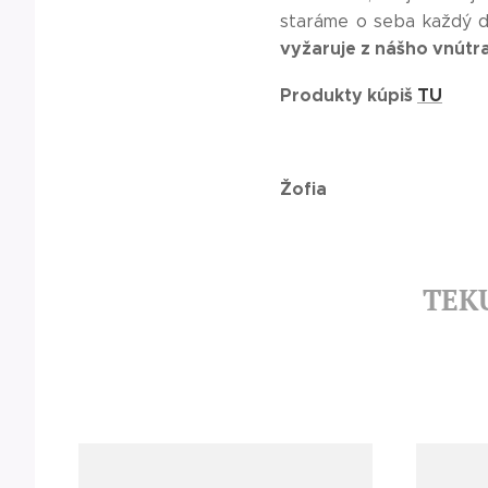
staráme o seba každý 
vyžaruje z nášho vnútr
Produkty kúpiš
TU
Žofia
TEK