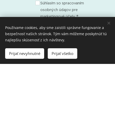
Súhlasím so spracovaním
osobných údajov pre
marketingové účely
Používame cookies, aby sme zaistili správne fungovanie a
Odoslať
bezpečnosť našich stránok. Tým vám môžeme poskytnúť tú
najlepšiu skúsenosť z ich návštevy.
Prijať nevyhnutné
Prijať všetko
Vytvorené službou
Webnode
Cookies
Vytvorte si webové stránky zdarma!
×
E-mailová adresa
Odoberať novinky