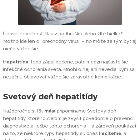
Únava, nevoľnosť, tlak v podbrušku alebo žlté bielka?
Možno ide len o "prechodný vírus" – no môže za tým byť aj
niečo vážnejšie.
Hepatitída
, teda zápal pečene, patrí medzi najčastejšie
infekčné ochorenia sveta. Mnohí o nej ani nevedia, kým sa
nezačnú objavovať vážnejšie zdravotné komplikácie.
Svetový deň hepatitídy
Každoročne si
19. mája
pripomíname Svetový deň
hepatitídy, ktorého cieľom je zvýšiť povedomie o prevencii,
diagnostike a liečbe tohto ochorenia – a zároveň poukázať
na to, že niektoré typy hepatitídy sú dnes
liečiteľné
, a