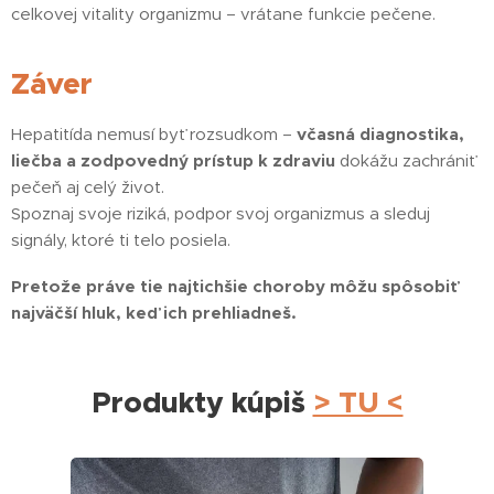
celkovej vitality organizmu – vrátane funkcie pečene.
Záver
Hepatitída nemusí byť rozsudkom –
včasná diagnostika,
liečba a zodpovedný prístup k zdraviu
dokážu zachrániť
pečeň aj celý život.
Spoznaj svoje riziká, podpor svoj organizmus a sleduj
signály, ktoré ti telo posiela.
Pretože práve tie najtichšie choroby môžu spôsobiť
najväčší hluk, keď ich prehliadneš.
Produkty kúpiš
> TU <