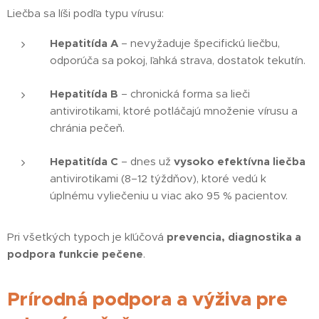
Liečba sa líši podľa typu vírusu:
Hepatitída A
– nevyžaduje špecifickú liečbu,
odporúča sa pokoj, ľahká strava, dostatok tekutín.
Hepatitída B
– chronická forma sa lieči
antivirotikami, ktoré potláčajú množenie vírusu a
chránia pečeň.
Hepatitída C
– dnes už
vysoko efektívna liečba
antivirotikami (8–12 týždňov), ktoré vedú k
úplnému vyliečeniu u viac ako 95 % pacientov.
Pri všetkých typoch je kľúčová
prevencia, diagnostika a
podpora funkcie pečene
.
Prírodná podpora a výživa pre