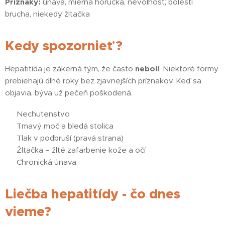
Príznaky:
únava, mierna horúčka, nevoľnosť, bolesti
brucha, niekedy žltačka
Kedy spozornieť ?
Hepatitída je zákerná tým, že často
nebolí
. Niektoré formy
prebiehajú dlhé roky bez zjavnejších príznakov. Keď sa
objavia, býva už pečeň poškodená.
➡️ Nechutenstvo
➡️ Tmavý moč a bledá stolica
➡️ Tlak v podbruší (pravá strana)
➡️ Žltačka – žlté zafarbenie kože a očí
➡️ Chronická únava
Liečba hepatitídy - čo dnes
vieme?