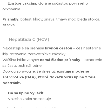
✔️ Existuje
vakcína
, ktorá je súčasťou povinného
očkovania
Príznaky:
bolesti kĺbov, únava, tmavý moč, bledá stolica,
žltačka
Hepatitída C (HCV)
🔴
Najčastejšie sa prenáša
krvnou cestou
– cez nesterilné
ihly, tetovanie, zdravotnícke zákroky.
Väčšina infikovaných
nemá žiadne príznaky
– ochorenie
sa často zistí náhodne.
Dobrou správou je, že dnes už
existujú moderné
antivirotiká (DAA), ktoré dokážu vírus úplne z tela
odstrániť.
✔️
Dá sa úplne vyliečiť
✖️ Vakcína zatiaľ neexistuje