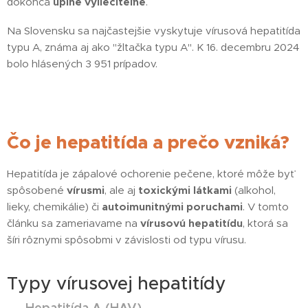
dokonca
úplne vyliečiteľné
.
Na Slovensku sa najčastejšie vyskytuje vírusová hepatitída
typu A, známa aj ako "žltačka typu A". K 16. decembru 2024
bolo hlásených 3 951 prípadov.
Čo je hepatitída a prečo vzniká?
Hepatitída je zápalové ochorenie pečene, ktoré môže byť
spôsobené
vírusmi
, ale aj
toxickými látkami
(alkohol,
lieky, chemikálie) či
autoimunitnými poruchami
. V tomto
článku sa zameriavame na
vírusovú hepatitídu
, ktorá sa
šíri rôznymi spôsobmi v závislosti od typu vírusu.
Typy vírusovej hepatitídy
Hepatitída A (HAV)
🟡