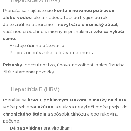
Prenáša sa najčastejšie
kontaminovanou potravou
alebo vodou
, ale aj nedostatočnou hygienou rúk.
Je to akútne ochorenie –
nevytvára chronický zápal
,
väčšinou prebehne s miernymi príznakmi a
telo sa vylieči
samo
.
✔️ Existuje účinné očkovanie
✔️ Po prekonaní vzniká celoživotná imunita
Príznaky:
nechutenstvo, únava, nevoľnosť, bolesť brucha,
žlté zafarbenie pokožky
Hepatitída B (HBV)
🔵
Prenáša sa
krvou, pohlavným stykom, z matky na dieťa
.
Môže prebiehať
akútne
, ale ak sa nevylieči, môže prejsť do
chronického štádia
a spôsobiť cirhózu alebo rakovinu
pečene.
✔️
Dá sa zvládnuť
antivirotikami