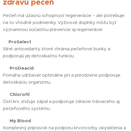
zdravú pečeň
Pečeň má úžasnú schopnosť regenerácie – ale potrebuje
na to vhodné podmienky. Výživové doplnky môžu byť
významnou súčasťou prevencie aj regenerácie:
💚
ProSelect
Silné antioxidanty, ktoré chránia pečeňové bunky a
podporujú jej detoxikačnú funkciu.
🧡
ProDeacid
Pomáha udržiavať optimálne pH a prirodzene podporuje
detoxikáciu organizmu.
💚
Chlorofil
Čistí krv, znižuje zápal a podporuje zdravie tráviaceho aj
pečeňového systému.
❤️
My Blood
Komplexný prípravok na podporu krvotvorby, okysličenia a